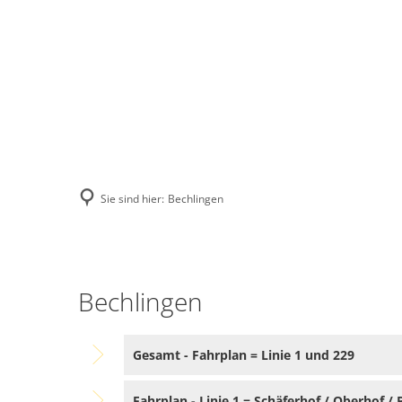
SCHÄFERHOF - OBERHOF
BÜRGERMOOS - 
Sie sind hier:
Bechlingen
Bechlingen
Bechlingen
Gesamt - Fahrplan = Linie 1 und 229
Fahrplan - Linie 1 = Schäferhof / Oberhof /